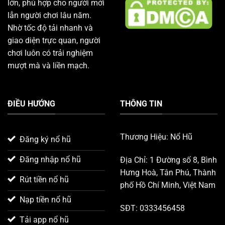
lớn, phù hợp cho người mới
lẫn người chơi lâu năm.
Nhờ tốc độ tải nhanh và
giao diện trực quan, người
chơi luôn có trải nghiệm
mượt mà và liền mạch.
ĐIỀU HƯỚNG
THÔNG TIN
Thương Hiệu: Nổ Hũ
Đăng ký nổ hũ
Đăng nhập nổ hũ
Địa Chỉ: 1 Đường số 8, Bình
Hưng Hoà, Tân Phú, Thành
Rút tiền nổ hũ
phố Hồ Chí Minh, Việt Nam
Nạp tiền nổ hũ
SĐT: 0333456458
Tải app nổ hũ