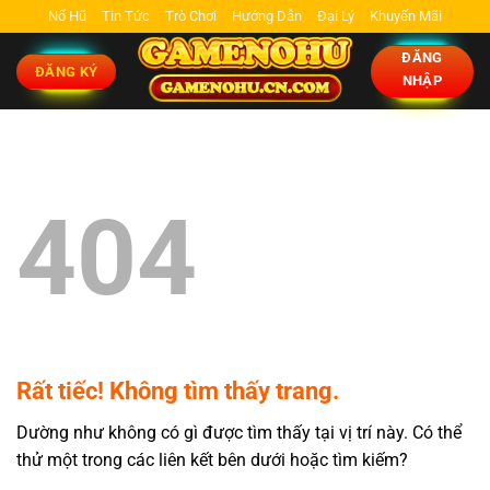
Bỏ
Nổ Hũ
Tin Tức
Trò Chơi
Hướng Dẫn
Đại Lý
Khuyến Mãi
qua
ĐĂNG
nội
ĐĂNG KÝ
NHẬP
dung
404
Rất tiếc! Không tìm thấy trang.
Dường như không có gì được tìm thấy tại vị trí này. Có thể
thử một trong các liên kết bên dưới hoặc tìm kiếm?