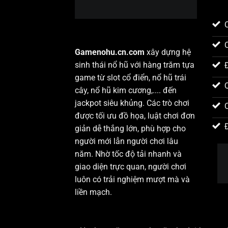
Gamenohu.cn.com
xây dựng hệ
sinh thái nổ hũ với hàng trăm tựa
game từ slot cổ điển, nổ hũ trái
cây, nổ hũ kim cương,.... đến
jackpot siêu khủng. Các trò chơi
được tối ưu đồ họa, luật chơi đơn
giản dễ thắng lớn, phù hợp cho
người mới lẫn người chơi lâu
năm. Nhờ tốc độ tải nhanh và
giao diện trực quan, người chơi
luôn có trải nghiệm mượt mà và
liền mạch.