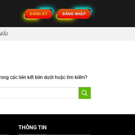
ĐĂNG KÝ
ĐĂNG NHẬP
MÃI
trong các liên kết bên dưới hoặc tìm kiếm?
THÔNG TIN