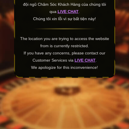
đội ngũ Chăm Sóc Khách Hàng của chúng tôi
qua
LIVE CHAT
.
Chúng tôi xin lỗi vì sự bất tiện này!
The location you are trying to access the website
from is currently restricted.
If you have any concerns, please contact our
Customer Services via
LIVE CHAT
.
We apologize for this inconvenience!