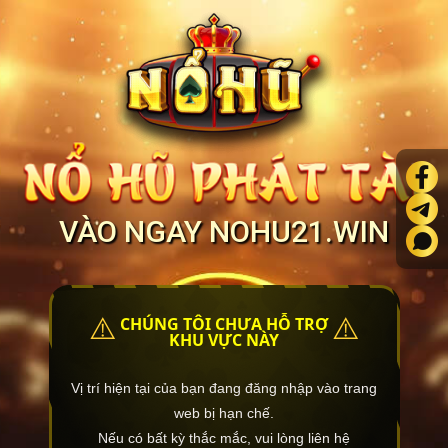
VÀO NGAY NOHU21.WIN
⚠️
⚠️
CHÚNG TÔI CHƯA HỖ TRỢ
KHU VỰC NÀY
Vị trí hiện tại của bạn đang đăng nhập vào trang
web bị hạn chế.
Nếu có bất kỳ thắc mắc, vui lòng liên hệ